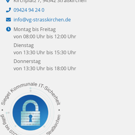
Adresse:
Kirchplatz 7, 94342 Straßkirchen
Telefon:
09424 94 24 0
E-
info@vg-strasskirchen.de
Mail:
Öffnungszeiten:
Montag bis Freitag
von 08:00 Uhr bis 12:00 Uhr
Dienstag
von 13:30 Uhr bis 15:30 Uhr
Donnerstag
von 13:30 Uhr bis 18:00 Uhr