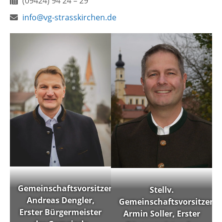
Fax:
(09424) 94 24 – 29
E-
Webseite:
info@vg-strasskirchen.de
Mail:
Gemeinschaftsvorsitzender
Stellv.
Andreas Dengler,
Gemeinschaftsvorsitzend
Erster Bürgermeister
Armin Soller, Erster