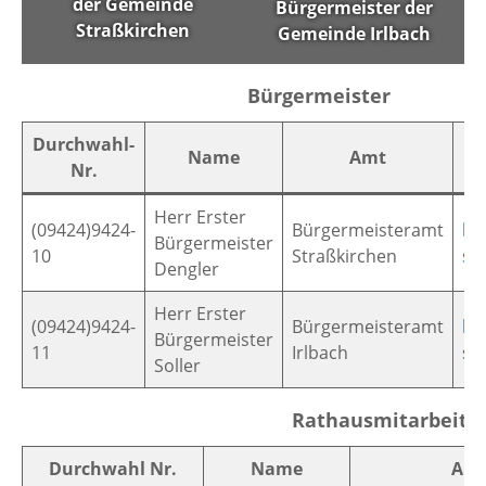
der Gemeinde
Bürgermeister der
Straßkirchen
Gemeinde Irlbach
Bürgermeister
Bürgermeister
Durchwahl-
Name
Amt
Nr.
Herr Erster
(09424)9424-
Bürgermeisteramt
bg
Bürgermeister
10
Straßkirchen
st
Dengler
Herr Erster
(09424)9424-
Bürgermeisteramt
bg
Bürgermeister
11
Irlbach
st
Soller
Rathausmitarbeiter
Rathausmitarbeite
Durchwahl Nr.
Name
Am