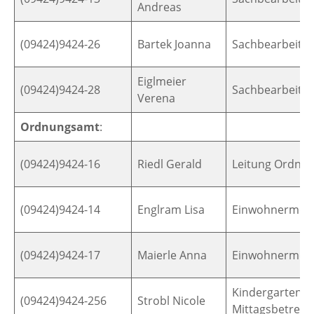
Andreas
(09424)9424-26
Bartek Joanna
Sachbearbeiter
Eiglmeier
(09424)9424-28
Sachbearbeiter
Verena
Ordnungsamt
:
(09424)9424-16
Riedl Gerald
Leitung Ordnu
(09424)9424-14
Englram Lisa
Einwohnermel
(09424)9424-17
Maierle Anna
Einwohnermel
Kindergartenw
(09424)9424-256
Strobl Nicole
Mittagsbetreu