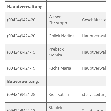
Hauptverwaltung
:
Weber
(09424)9424-20
Geschäftsstelle
Christoph
(09424)9424-20
Gollek Nadine
Hauptverwaltu
Prebeck
(09424)9424-15
Hauptverwaltu
Monika
(09424)9424-19
Fuchs Maria
Hauptverwaltu
Bauverwaltung
:
(09424)9424-28
Kiefl Katrin
stellv. Leitung
Stäblein
(09424)9424-13
Sachbearbeiter