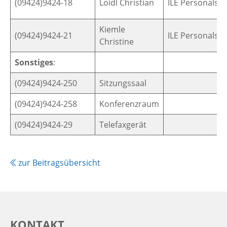
(09424)9424-18
Loidl Christian
ILE Personalste
Kiemle
(09424)9424-21
ILE Personalste
Christine
Sonstiges
:
(09424)9424-250
Sitzungssaal
(09424)9424-258
Konferenzraum
(09424)9424-29
Telefaxgerät
zur Beitragsübersicht
KONTAKT