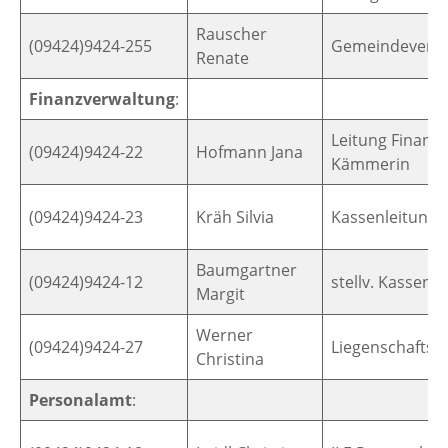
Rauscher
(09424)9424-255
Gemeindeversi
Renate
Finanzverwaltung
:
Leitung Finanzv
(09424)9424-22
Hofmann Jana
Kämmerin
(09424)9424-23
Kräh Silvia
Kassenleitung
Baumgartner
(09424)9424-12
stellv. Kassenv
Margit
Werner
(09424)9424-27
Liegenschaftsv
Christina
Personalamt
: