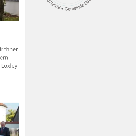
irchner
fern
 Loxley