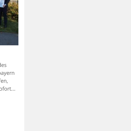
des
bayern
fen,
fort...