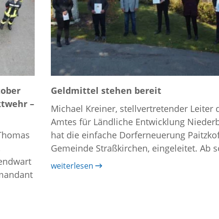
tober
Geldmittel stehen bereit
ktwehr –
Michael Kreiner, stellvertretender Leiter 
Amtes für Ländliche Entwicklung Nieder
r Thomas
hat die einfache Dorferneuerung Paitzko
,
Gemeinde Straßkirchen, eingeleitet. Ab so
endwart
weiterlesen
mmandant