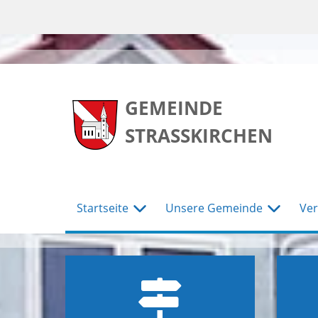
zum
zum
zum
Hauptmenu
Seiteninhalt
Footer
GEMEINDE
STRASSKIRCHEN
Startseite
Unsere Gemeinde
Ver