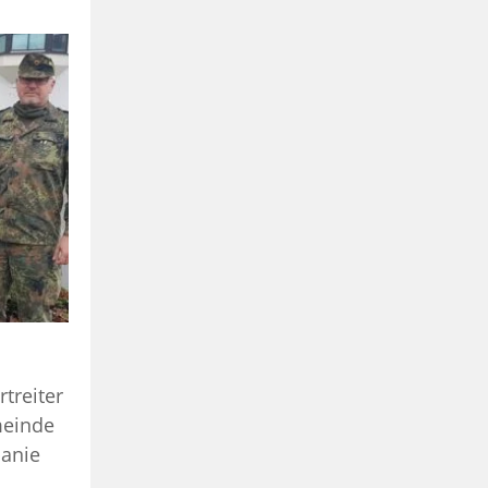
treiter
meinde
panie
..