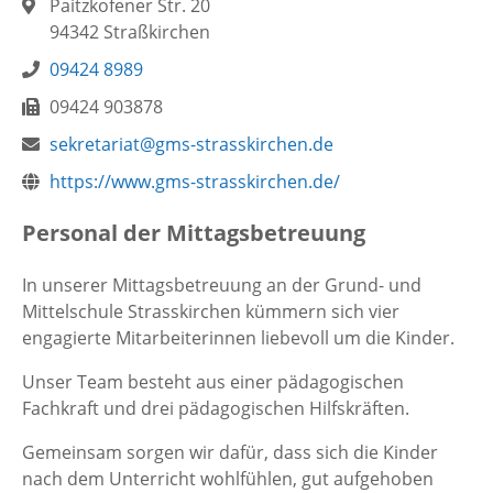
Adresse:
Paitzkofener Str. 20
94342 Straßkirchen
Telefon:
09424 8989
Fax:
09424 903878
E-
Webseite:
sekretariat@gms-strasskirchen.de
Mail:
https://www.gms-strasskirchen.de/
Personal der Mittagsbetreuung
In unserer Mittagsbetreuung an der Grund- und
Mittelschule Strasskirchen kümmern sich vier
engagierte Mitarbeiterinnen liebevoll um die Kinder.
Unser Team besteht aus einer pädagogischen
Fachkraft und drei pädagogischen Hilfskräften.
Gemeinsam sorgen wir dafür, dass sich die Kinder
nach dem Unterricht wohlfühlen, gut aufgehoben