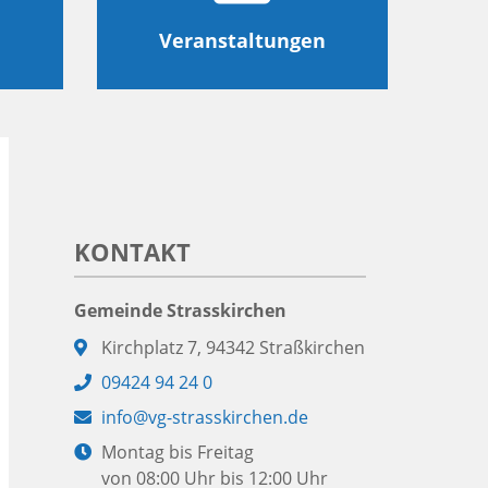
Veranstaltungen
KONTAKT
Gemeinde Strasskirchen
Adresse:
Kirchplatz 7, 94342 Straßkirchen
Telefon:
09424 94 24 0
E-
info@vg-strasskirchen.de
Mail:
Öffnungszeiten:
Montag bis Freitag
von 08:00 Uhr bis 12:00 Uhr