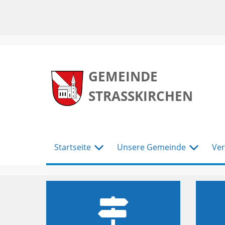
zum
zum
zum
Hauptmenu
Seiteninhalt
Footer
GEMEINDE
STRASSKIRCHEN
Startseite
Unsere Gemeinde
Ver