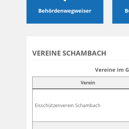
Behördenwegweiser
B
VEREINE SCHAMBACH
Vereine
Vereine im 
im
Verein
Gemeindeteil
Schambach
Eisschützenverein Schambach