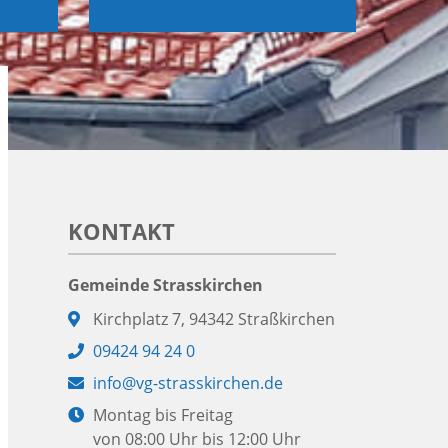
KONTAKT
Gemeinde Strasskirchen
Adresse:
Kirchplatz 7, 94342 Straßkirchen
Telefon:
09424 94 24 0
E-
info@vg-strasskirchen.de
Mail:
Öffnungszeiten:
Montag bis Freitag
von 08:00 Uhr bis 12:00 Uhr