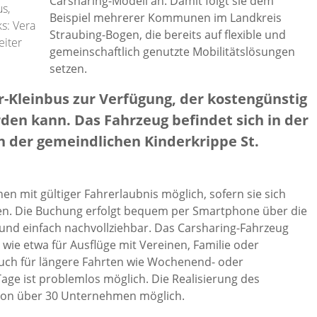
Carsharing-Modell an. Damit folgt sie dem
s,
Beispiel mehrerer Kommunen im Landkreis
ks: Vera
Straubing-Bogen, die bereits auf flexible und
eiter
gemeinschaftlich genutzte Mobilitätslösungen
setzen.
r-Kleinbus zur Verfügung, der kostengünstig
en kann. Das Fahrzeug befindet sich in der
n der gemeindlichen Kinderkrippe St.
nen mit gültiger Fahrerlaubnis möglich, sofern sie sich
aben. Die Buchung erfolgt bequem per Smartphone über die
 und einfach nachvollziehbar. Das Carsharing-Fahrzeug
e, wie etwa für Ausflüge mit Vereinen, Familie oder
uch für längere Fahrten wie Wochenend- oder
ge ist problemlos möglich. Die Realisierung des
 von über 30 Unternehmen möglich.