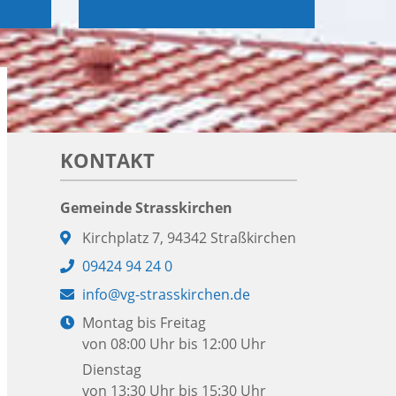
KONTAKT
Gemeinde Strasskirchen
Adresse:
Kirchplatz 7, 94342 Straßkirchen
Telefon:
09424 94 24 0
E-
info@vg-strasskirchen.de
Mail:
Öffnungszeiten:
Montag bis Freitag
von 08:00 Uhr bis 12:00 Uhr
Dienstag
von 13:30 Uhr bis 15:30 Uhr