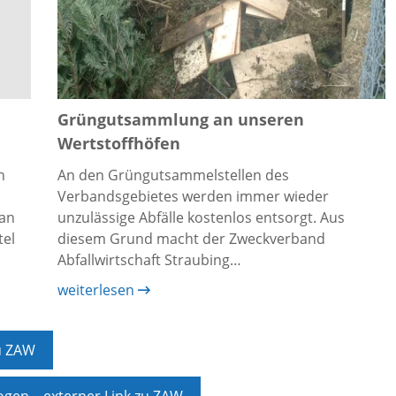
Grüngutsammlung an unseren
Wertstoffhöfen
n
An den Grüngutsammelstellen des
Verbandsgebietes werden immer wieder
an
unzulässige Abfälle kostenlos entsorgt. Aus
tel
diesem Grund macht der Zweckverband
Abfallwirtschaft Straubing…
weiterlesen
zu ZAW
gen – externer Link zu ZAW