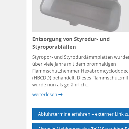
Entsorgung von Styrodur- und
Styroporabfällen
Styropor- und Styrodurdämmplatten wurde
über viele Jahre mit dem bromhaltigen
Flammschutzhemmer Hexabromcyclododec
(HBCDD) behandelt. Dieses Flammschutzmit
wurde nun als gefährlich…
weiterlesen
Abfuhrtermine erfahren – externer Link 
Aktuelle Meldungen des ZAW Straubing-Bo