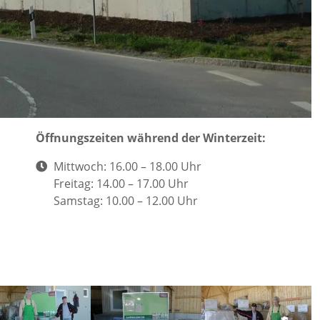
Öffnungszeiten während der Winterzeit:
Ö
Mittwoch: 16.00 – 18.00 Uhr
f
Freitag: 14.00 – 17.00 Uhr
f
Samstag: 10.00 – 12.00 Uhr
n
u
n
g
s
z