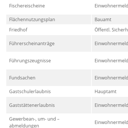
Fischereischeine
Einwohnermel
Flächennutzungsplan
Bauamt
Friedhof
Öffentl. Sicher
Führerscheinanträge
Einwohnermel
Führungszeugnisse
Einwohnermel
Fundsachen
Einwohnermel
Gastschulerlaubnis
Hauptamt
Gaststättenerlaubnis
Einwohnermel
Gewerbean-, um- und –
Einwohnermel
abmeldungen