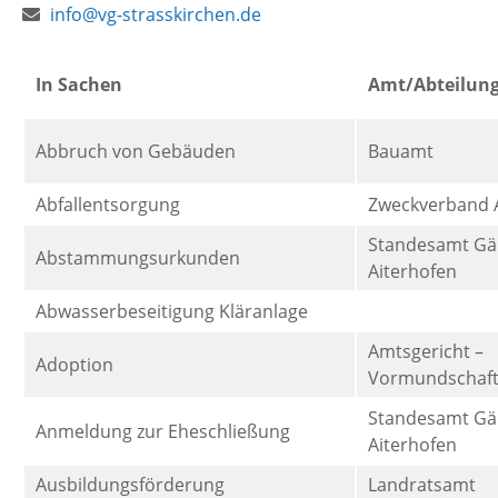
E-
Webseite:
info@vg-strasskirchen.de
Mail:
In Sachen
Amt/Abteilung
Abbruch von Gebäuden
Bauamt
Abfallentsorgung
Zweckverband A
Standesamt Gä
Abstammungsurkunden
Aiterhofen
Abwasserbeseitigung Kläranlage
Amtsgericht –
Adoption
Vormundschaft
Standesamt Gä
Anmeldung zur Eheschließung
Aiterhofen
Ausbildungsförderung
Landratsamt