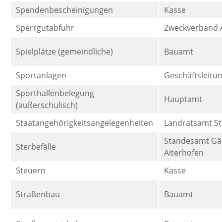
Spendenbescheinigungen
Kasse
Sperrgutabfuhr
Zweckverband A
Spielplätze (gemeindliche)
Bauamt
Sportanlagen
Geschäftsleitu
Sporthallenbelegung
Hauptamt
(außerschulisch)
Staatangehörigkeitsangelegenheiten
Landratsamt S
Standesamt Gä
Sterbefälle
Aiterhofen
Steuern
Kasse
Straßenbau
Bauamt