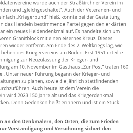
ldatenvereine wurde auch der Straßkirchner Verein im
nden und „gleichgeschaltet“. Auch der Veteranen- und
d einfach „Kriegerbund“ hieß, konnte bei der Gestaltung
llein das Handeln bestimmende Partei gegen den erklärten
gar ein neues Heldendenkmal auf. Es handelte sich um
eren Granitblock mit einen eisernes Kreuz. Dieses
n wieder entfernt. Am Ende des 2. Weltkriegs lag, wie
schehen des Kriegervereins am Boden. Erst 1951 erteilte
ehmigung zur Neuzulassung der Krieger- und
lung am 10. November im Gasthaus „Zur Post“ traten 160
bei. Unter neuer Führung begann der Krieger- und
ltungen zu planen, sowie die jährlich stattfindenden
urchzuführen. Auch heute ist dem Verein die
ein wird 2023 150 Jahre alt und das Kriegerdenkmal
cken. Denn Gedenken heißt erinnern und ist ein Stück
en an den Denkmälern, den Orten, die zum Frieden
 nur Verständigung und Versöhnung sichert den