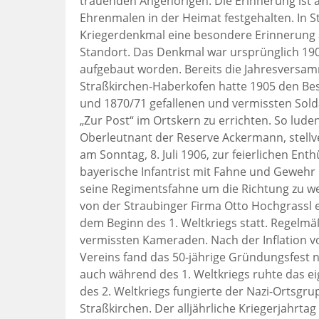
trauenden Angehörigen. Die Erinnerung ist
Ehrenmalen in der Heimat festgehalten. In St
Kriegerdenkmal eine besondere Erinnerung an
Standort. Das Denkmal war ursprünglich 190
aufgebaut worden. Bereits die Jahresversa
Straßkirchen-Haberkofen hatte 1905 den Besc
und 1870/71 gefallenen und vermissten Sold
„Zur Post“ im Ortskern zu errichten. So lud
Oberleutnant der Reserve Ackermann, stellv
am Sonntag, 8. Juli 1906, zur feierlichen Ent
bayerische Infantrist mit Fahne und Gewehr 
seine Regimentsfahne um die Richtung zu wei
von der Straubinger Firma Otto Hochgrassl 
dem Beginn des 1. Weltkriegs statt. Regelm
vermissten Kameraden. Nach der Inflation v
Vereins fand das 50-jährige Gründungsfest n
auch während des 1. Weltkriegs ruhte das eig
des 2. Weltkriegs fungierte der Nazi-Ortsgr
Straßkirchen. Der alljährliche Kriegerjahr