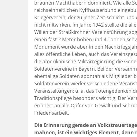
braunen Machthabern dominiert. Wie alle So
reichseinheitlichen Kyffhäuserbund eingebu
Kriegerverein, der zu jener Zeit schlicht un
nicht mitwirken. Im Jahre 1942 stellte die a
Willen der Straßkirchner Vereinsführung so
einen fast 2 Meter hohen und 4 Tonnen schw
Monument wurde aber in den Nachkriegsjahre
alles öffentliche Leben, auch das Vereinsge
die amerikanische Militärregierung die Gen
Soldatenvereine in Bayern. Bei der Versamm
ehemalige Soldaten spontan als Mitglieder 
Soldatenverein wieder verschiedene Veransta
Veranstaltungen: u. a. das Totengedenken d
Traditionspflege besonders wichtig. Der Ver
erinnert an alle Opfer von Gewalt und Schre
Friedensarbeit.
Die Erinnerung gerade an Volkstrauertag
mahnen, ist ein wichtiges Element, denn