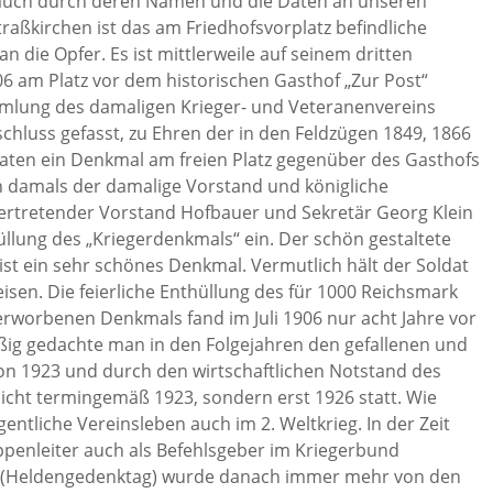
 auch durch deren Namen und die Daten an unseren
raßkirchen ist das am Friedhofsvorplatz befindliche
 die Opfer. Es ist mittlerweile auf seinem dritten
6 am Platz vor dem historischen Gasthof „Zur Post“
mmlung des damaligen Krieger- und Veteranenvereins
hluss gefasst, zu Ehren der in den Feldzügen 1849, 1866
aten ein Denkmal am freien Platz gegenüber des Gasthofs
en damals der damalige Vorstand und königliche
ertretender Vorstand Hofbauer und Sekretär Georg Klein
hüllung des „Kriegerdenkmals“ ein. Der schön gestaltete
ist ein sehr schönes Denkmal. Vermutlich hält der Soldat
sen. Die feierliche Enthüllung des für 1000 Reichsmark
erworbenen Denkmals fand im Juli 1906 nur acht Jahre vor
äßig gedachte man in den Folgejahren den gefallenen und
on 1923 und durch den wirtschaftlichen Notstand des
icht termingemäß 1923, sondern erst 1926 statt. Wie
entliche Vereinsleben auch im 2. Weltkrieg. In der Zeit
uppenleiter auch als Befehlsgeber im Kriegerbund
tag (Heldengedenktag) wurde danach immer mehr von den