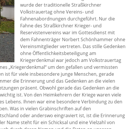
wurde der traditionelle Straßkirchner
Volkstrauertag ohne Vereins- und
Fahnenabordnungen durchgeführt. Nur die
Fahne des Straßkirchner Krieger- und
Reservistenvereins war im Gottesdienst mit
dem Fahnenträger Norbert Schönhammer ohne
Vereinsmitglieder vertreten. Das stille Gedenken
ohne Öffentlichkeitsbeteiligung am
Kriegerdenkmal war jedoch am Volkstrauertag
genes „Kriegerdenkmal“ um den gefallen und vermissten
n ist für viele insbesondere junge Menschen, gerade
 immer die Erinnerung und das Gedenken an die vielen
setzungen präsent. Obwohl gerade das Gedenken an die
ichtig ist. Von den Heimkehrern der Kriege waren viele
hres Lebens. Ihnen war eine besondere Verbindung zu den
n. Was in vielen Grabinschriften auf den
chland oder anderswo eingraviert ist, ist die Erinnerung
der Name steht für ein Schicksal und eine Vielzahl von