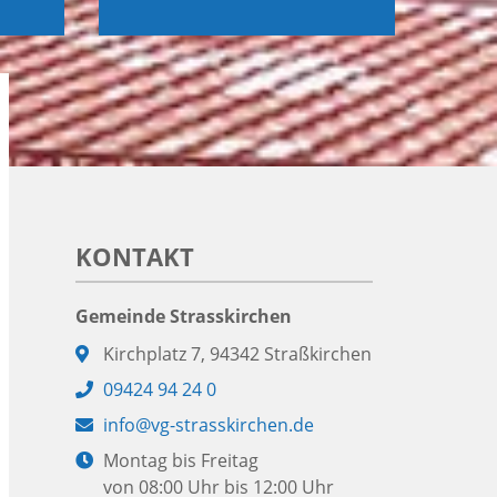
KONTAKT
Gemeinde Strasskirchen
Adresse:
Kirchplatz 7, 94342 Straßkirchen
Telefon:
09424 94 24 0
E-
info@vg-strasskirchen.de
Mail:
Öffnungszeiten:
Montag bis Freitag
von 08:00 Uhr bis 12:00 Uhr