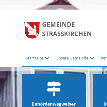
zum
zum
zum
Hauptmenu
Seiteninhalt
Footer
GEMEINDE
STRASSKIRCHEN
Startseite
Unsere Gemeinde
Ver
Behördenwegweiser
B