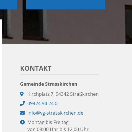
KONTAKT
Gemeinde Strasskirchen
Adresse:
Kirchplatz 7, 94342 Straßkirchen
Telefon:
09424 94 24 0
E-
info@vg-strasskirchen.de
Mail:
Öffnungszeiten:
Montag bis Freitag
von 08:00 Uhr bis 12:00 Uhr