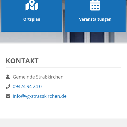
Ortsplan
Veranstaltungen
KONTAKT
Name:
Gemeinde Straßkirchen
Telefon:
09424 94 24 0
E-
Webseite:
info@vg-strasskirchen.de
Mail: