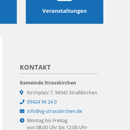
Veranstaltungen
KONTAKT
Gemeinde Strasskirchen
Adresse:
Kirchplatz 7, 94342 Straßkirchen
Telefon:
09424 94 24 0
E-
info@vg-strasskirchen.de
Mail:
Öffnungszeiten:
Montag bis Freitag
von 08:00 Uhr bis 12:00 Uhr