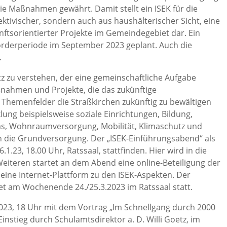
ie Maßnahmen gewährt. Damit stellt ein ISEK für die
tivischer, sondern auch aus haushälterischer Sicht, eine
tsorientierter Projekte im Gemeindegebiet dar. Ein
örderperiode im September 2023 geplant. Auch die
.
tz zu verstehen, der eine gemeinschaftliche Aufgabe
ßnahmen und Projekte, die das zukünftige
e Themenfelder die Straßkirchen zukünftig zu bewältigen
ung beispielsweise soziale Einrichtungen, Bildung,
ms, Wohnraumversorgung, Mobilität, Klimaschutz und
n die Grundversorgung. Der „ISEK-Einführungsabend“ als
.23, 18.00 Uhr, Ratssaal, stattfinden. Hier wird in die
eiteren startet an dem Abend eine online-Beteiligung der
eine Internet-Plattform zu den ISEK-Aspekten. Der
t am Wochenende 24./25.3.2023 im Ratssaal statt.
2023, 18 Uhr mit dem Vortrag „Im Schnellgang durch 2000
Einstieg durch Schulamtsdirektor a. D. Willi Goetz, im