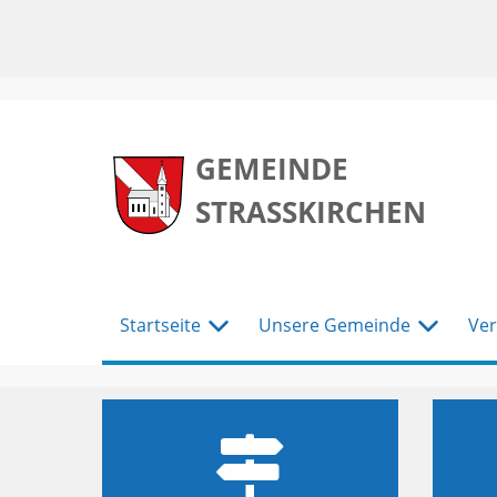
zum
zum
zum
Hauptmenu
Seiteninhalt
Footer
GEMEINDE
STRASSKIRCHEN
Startseite
Unsere Gemeinde
Ver