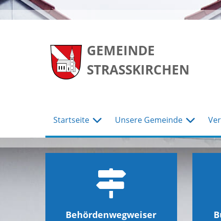
zum
zum
zum
Hauptmenu
Seiteninhalt
Footer
GEMEINDE
STRASSKIRCHEN
Startseite
Unsere Gemeinde
Ver
Behördenwegweiser
B