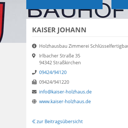
KAISER JOHANN
Aufgaben:
Holzhausbau Zimmerei Schlüsselfertigb
Adresse:
Irlbacher Straße 35
94342 Straßkirchen
Telefon:
09424/94120
Fax:
09424/941220
E-
Webseite:
info@kaiser-holzhaus.de
Mail:
www.kaiser-holzhaus.de
zur Beitragsübersicht