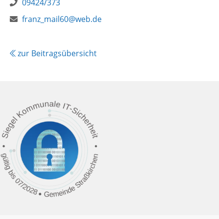
Telefon:
09424/373
E-
Webseite:
franz_mail60@web.de
Mail:
zur Beitragsübersicht