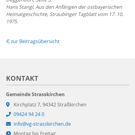
Hans Stangl, Aus den Anfängen der ostbayerischen
Heimatgeschichte, Straubinger Tagblatt vom 17. 10.
1975.
zur Beitragsübersicht
KONTAKT
Gemeinde Strasskirchen
Adresse:
Kirchplatz 7, 94342 Straßkirchen
Telefon:
09424 94 24 0
E-
info@vg-strasskirchen.de
Mail:
Öffnungszeiten:
Montag bis Freitag