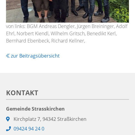
von links: BGM Andreas Dengler, Jürgen Breininger, Adolf
Ehrl, Norbert Kiendl, Wilhelm Gritsch, Benedikt Kerl,
Bernhard Ebenbeck, Richard Kellner,
zur Beitragsübersicht
KONTAKT
Gemeinde Strasskirchen
Adresse:
Kirchplatz 7, 94342 Straßkirchen
Telefon:
09424 94 24 0