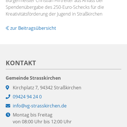
Bürgermeister Christian Hirtreiter aus Anlass der
Spendenübergabe des 250-Euro-Schecks für die
Kreativitätsförderung der Jugend in Straßkirchen
zur Beitragsübersicht
KONTAKT
Gemeinde Strasskirchen
Adresse:
Kirchplatz 7, 94342 Straßkirchen
Telefon:
09424 94 24 0
E-
info@vg-strasskirchen.de
Mail:
Öffnungszeiten:
Montag bis Freitag
von 08:00 Uhr bis 12:00 Uhr