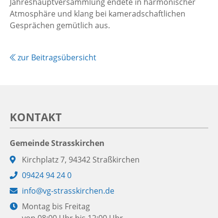
Jahreshauptversammlung endete in harmonischer
Atmosphäre und klang bei kameradschaftlichen
Gesprächen gemütlich aus.
zur Beitragsübersicht
KONTAKT
Gemeinde Strasskirchen
Adresse:
Kirchplatz 7, 94342 Straßkirchen
Telefon:
09424 94 24 0
E-
info@vg-strasskirchen.de
Mail:
Öffnungszeiten:
Montag bis Freitag