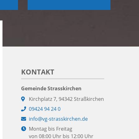
KONTAKT
Gemeinde Strasskirchen
Adresse:
Kirchplatz 7, 94342 Straßkirchen
Telefon:
09424 94 24 0
E-
info@vg-strasskirchen.de
Mail:
Öffnungszeiten:
Montag bis Freitag
von 08:00 Uhr bis 12:00 Uhr