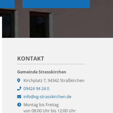
KONTAKT
Gemeinde Strasskirchen
Adresse:
Kirchplatz 7, 94342 Straßkirchen
Telefon:
09424 94 24 0
E-
info@vg-strasskirchen.de
Mail:
Öffnungszeiten:
Montag bis Freitag
von 08:00 Uhr bis 12:00 Uhr