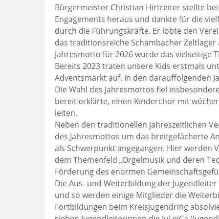
Bürgermeister Christian Hirtreiter stellte 
Engagements heraus und dankte für die viel
durch die Führungskräfte. Er lobte den Vere
das traditionsreiche Schambacher Zeltlager 
Jahresmotto für 2026 wurde das vielseitige T
Bereits 2023 traten unsere Kids erstmals unt
Adventsmarkt auf. In den darauffolgenden J
Die Wahl des Jahresmottos fiel insbesondere 
bereit erklärte, einen Kinderchor mit wöche
leiten.
Neben den traditionellen jahreszeitlichen V
des Jahresmottos um das breitgefächerte An
als Schwerpunkt angegangen. Hier werden V
dem Themenfeld „Orgelmusik und deren Tech
Förderung des enormen Gemeinschaftsgefüh
Die Aus- und Weiterbildung der Jugendleite
und so werden einige Mitglieder die Weiterb
Fortbildungen beim Kreisjugendring absolviere
sieben Jugendleiterinnen die JuLeiCa (Jugend