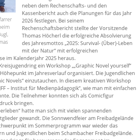
neben dem Rechenschafts- und den
Kassenbericht auch die Planungen für das Jahr
farrer
2026 festlegen. Bei seinem
beim
Rechenschaftsbericht stellte der Vorsitzende
ugl,
Thomas Höcherl die erfolgreiche Absolvierung
omas
des Jahresmottos „2025: Survival- (Über)-Leben
mit der Natur“ mit erfolgreichen
se im Kalenderjahr 2025 heraus.
reisjugendring ein Workshop „„Graphic Novel yourself“
 Höhepunkt im Jahresverlauf organisiert. Die Jugendlichen
hic Novels“ einzutauchen. In diesem kreativen Workshop
JFF – Institut für Medienpädagogik“, wie man mit einfachen
onnte. Die Teilnehmer konnten sich als Comicfigur
druck bringen.
berleben“ hatte man sich mit vielen spannenden
itglieder gewandt. Die Sonnwendfeier am Freibadgelände
r Schwerpunkt im Sommerprogramm war wieder das
dern und Jugendlichen beim Schambacher Freibadgelände.