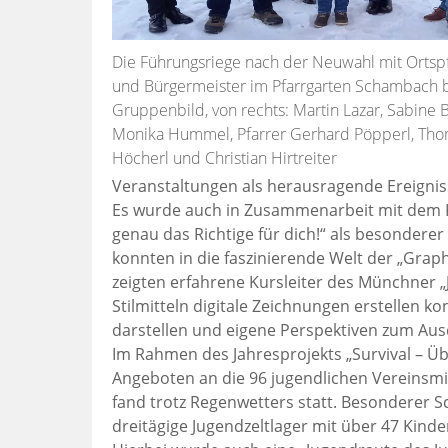
Die Führungsriege nach der Neuwahl mit Ortsp
und Bürgermeister im Pfarrgarten Schambach 
Gruppenbild, von rechts: Martin Lazar, Sabine B
Monika Hummel, Pfarrer Gerhard Pöpperl, Th
Höcherl und Christian Hirtreiter
Veranstaltungen als herausragende Ereignis
Es wurde auch in Zusammenarbeit mit dem K
genau das Richtige für dich!“ als besonderer
konnten in die faszinierende Welt der „Grap
zeigten erfahrene Kursleiter des Münchner „
Stilmitteln digitale Zeichnungen erstellen k
darstellen und eigene Perspektiven zum Aus
Im Rahmen des Jahresprojekts „Survival – Ü
Angeboten an die 96 jugendlichen Vereinsm
fand trotz Regenwetters statt. Besondere
dreitägige Jugendzeltlager mit über 47 Kin