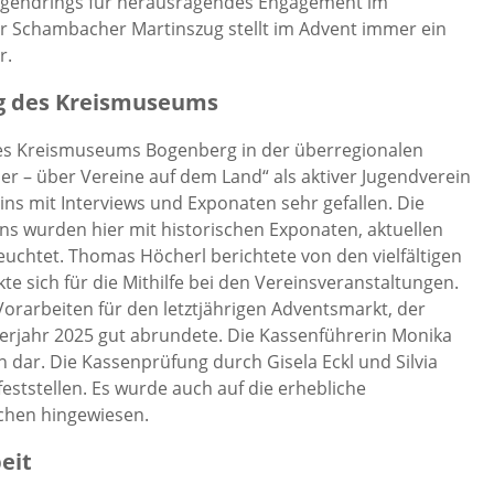
Jugendrings für herausragendes Engagement im
r Schambacher Martinszug stellt im Advent immer ein
r.
ng des Kreismuseums
des Kreismuseums Bogenberg in der überregionalen
r – über Vereine auf dem Land“ als aktiver Jugendverein
s mit Interviews und Exponaten sehr gefallen. Die
s wurden hier mit historischen Exponaten, aktuellen
euchtet. Thomas Höcherl berichtete von den vielfältigen
te sich für die Mithilfe bei den Vereinsveranstaltungen.
orarbeiten für den letztjährigen Adventsmarkt, der
derjahr 2025 gut abrundete. Die Kassenführerin Monika
 dar. Die Kassenprüfung durch Gisela Eckl und Silvia
eststellen. Es wurde auch auf die erhebliche
chen hingewiesen.
eit