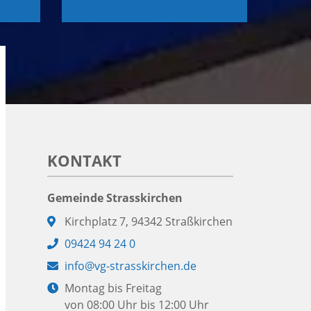
KONTAKT
Gemeinde Strasskirchen
Adresse:
Kirchplatz 7, 94342 Straßkirchen
Telefon:
09424 94 24 0
E-
info@vg-strasskirchen.de
Mail:
Öffnungszeiten:
Montag bis Freitag
von 08:00 Uhr bis 12:00 Uhr