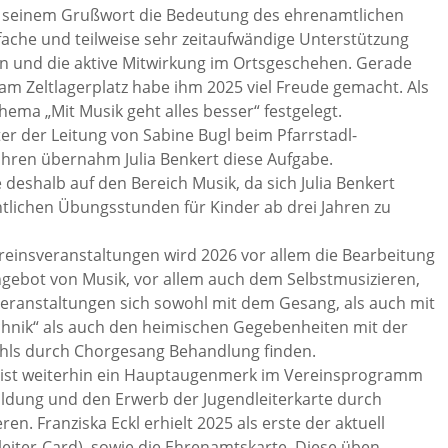
bei seinem Grußwort die Bedeutung des ehrenamtlichen
fache und teilweise sehr zeitaufwändige Unterstützung
in und die aktive Mitwirkung im Ortsgeschehen. Gerade
am Zeltlagerplatz habe ihm 2025 viel Freude gemacht. Als
hema „Mit Musik geht alles besser“ festgelegt.
er der Leitung von Sabine Bugl beim Pfarrstadl-
ahren übernahm Julia Benkert diese Aufgabe.
deshalb auf den Bereich Musik, da sich Julia Benkert
ntlichen Übungsstunden für Kinder ab drei Jahren zu
ereinsveranstaltungen wird 2026 vor allem die Bearbeitung
gebot von Musik, vor allem auch dem Selbstmusizieren,
eranstaltungen sich sowohl mit dem Gesang, als auch mit
nik“ als auch den heimischen Gegebenheiten mit der
ls durch Chorgesang Behandlung finden.
r ist weiterhin ein Hauptaugenmerk im Vereinsprogramm
ildung und den Erwerb der Jugendleiterkarte durch
n. Franziska Eckl erhielt 2025 als erste der aktuell
leiter-Card), sowie die Ehrenamtskarte. Diese üben