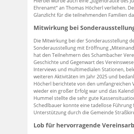
Hierbei wurde auch eine „Jugendraute des 
Ehrenamt“ an Thomas Höcherl verliehen. De
Glanzlicht für die teilnehmenden Familien da
Mitwirkung bei Sonderausstellu
Die Mitwirkung bei der Sonderausstellung 
Sonderausstellung mit Eröffnung „Miteinande
hat den Teilnehmern des Schambacher Verein
Geschichte und Gegenwart des Vereinswesen
Interviews und multimedialen Stationen, bel
weiteren Aktivitäten im Jahr 2025 und bedank
Höcherl berichtete von den umfangreichen V
wieder ein großer Erfolg war und das Kalen
Hummel stellte die sehr gute Kassensituation
Schedlbauer konnte eine tadellose Führung f
Unterstützung durch die Gemeinde Straßkir
Lob für hervorragende Vereinsarb