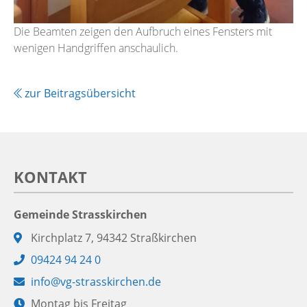
Die Beamten zeigen den Aufbruch eines Fensters mit
wenigen Handgriffen anschaulich.
zur Beitragsübersicht
KONTAKT
Gemeinde Strasskirchen
Adresse:
Kirchplatz 7, 94342 Straßkirchen
Telefon:
09424 94 24 0
E-
info@vg-strasskirchen.de
Mail:
Öffnungszeiten:
Montag bis Freitag