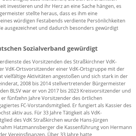
 Zeit investieren und ihr Herz an eine Sache hängen, es
germeister stellte heraus, dass es ihm eine
eines würdigen Festabends verdiente Persönlichkeiten
de ausgezeichnet und dadurch besonders gewürdigt
tschen Sozialverband gewürdigt
Verdienste des Vorsitzenden des Straßkirchner VdK-
er VdK-Ortsvorsitzender einer VdK-Ortsgruppe mit der
t vielfältige Aktivitäten angestoßen und sich stark in der
inderat, 2008 bis 2014 stellvertretender Bürgermeister
 den BLSV war er von 2017 bis 2023 Kreisvorsitzender und
er fünfzehn Jahre Vorsitzender des örtlichen
agiertes FC-Vorstandsmitglied. Er fungiert als Kassier des
st aktiv aus. Für 33 Jahre Tätigkeit als VdK-
tglied des VdK Straßkirchen wurde Hans-Jürgen
ernahm Hatzmannsberger die Kassenführung von Hermann
r Vereinsfinanzen. Über 33 Jahre hatte