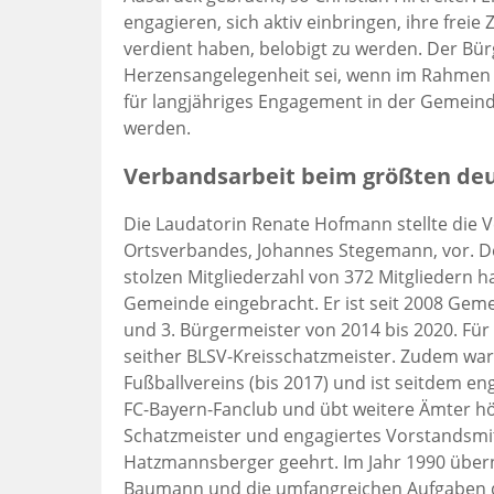
engagieren, sich aktiv einbringen, ihre freie
verdient haben, belobigt zu werden. Der Bür
Herzensangelegenheit sei, wenn im Rahmen 
für langjähriges Engagement in der Gemein
werden.
Verbandsarbeit beim größten deu
Die Laudatorin Renate Hofmann stellte die 
Ortsverbandes, Johannes Stegemann, vor. D
stolzen Mitgliederzahl von 372 Mitgliedern ha
Gemeinde eingebracht. Er ist seit 2008 Geme
und 3. Bürgermeister von 2014 bis 2020. Für
seither BLSV-Kreisschatzmeister. Zudem war 
Fußballvereins (bis 2017) und ist seitdem eng
FC-Bayern-Fanclub und übt weitere Ämter höch
Schatzmeister und engagiertes Vorstandsmi
Hatzmannsberger geehrt. Im Jahr 1990 üb
Baumann und die umfangreichen Aufgaben de