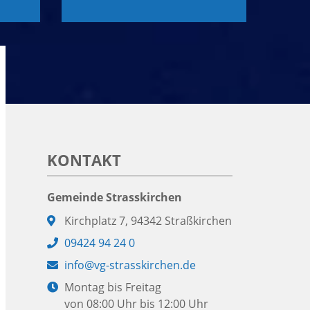
KONTAKT
Gemeinde Strasskirchen
Adresse:
Kirchplatz 7, 94342 Straßkirchen
Telefon:
09424 94 24 0
E-
info@vg-strasskirchen.de
Mail:
Öffnungszeiten:
Montag bis Freitag
von 08:00 Uhr bis 12:00 Uhr