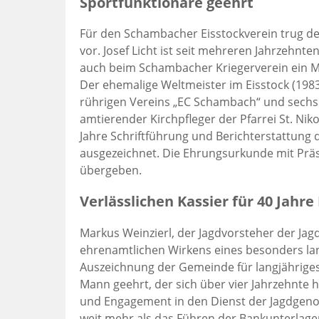
Sportfunktionäre geehrt
Für den Schambacher Eisstockverein trug d
vor. Josef Licht ist seit mehreren Jahrzehn
auch beim Schambacher Kriegerverein ein Mo
Der ehemalige Weltmeister im Eisstock (198
rührigen Vereins „EC Schambach“ und sechs 
amtierender Kirchpfleger der Pfarrei St. Nik
Jahre Schriftführung und Berichterstattung
ausgezeichnet. Die Ehrungsurkunde mit Präs
übergeben.
Verlässlichen Kassier für 40 Jahr
Markus Weinzierl, der Jagdvorsteher der Jag
ehrenamtlichen Wirkens eines besonders lan
Auszeichnung der Gemeinde für langjährige
Mann geehrt, der sich über vier Jahrzehnte 
und Engagement in den Dienst der Jagdgenoss
weit mehr als das Führen der Bankunterlage