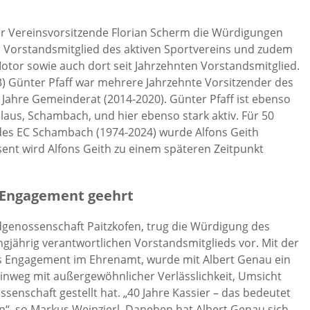
er Vereinsvorsitzende Florian Scherm die Würdigungen
ten Vorstandsmitglied des aktiven Sportvereins und zudem
tor sowie auch dort seit Jahrzehnten Vorstandsmitglied.
3) Günter Pfaff war mehrere Jahrzehnte Vorsitzender des
Jahre Gemeinderat (2014-2020). Günter Pfaff ist ebenso
olaus, Schambach, und hier ebenso stark aktiv. Für 50
 des EC Schambach (1974-2024) wurde Alfons Geith
ent wird Alfons Geith zu einem späteren Zeitpunkt
e Engagement geehrt
dgenossenschaft Paitzkofen, trug die Würdigung des
gjährig verantwortlichen Vorstandsmitglieds vor. Mit der
s Engagement im Ehrenamt, wurde mit Albert Genau ein
hinweg mit außergewöhnlicher Verlässlichkeit, Umsicht
enschaft gestellt hat. „40 Jahre Kassier – das bedeutet
n“, so Markus Weinzierl. Daneben hat Albert Genau sich