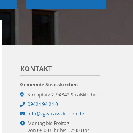
KONTAKT
Gemeinde Strasskirchen
Adresse:
Kirchplatz 7, 94342 Straßkirchen
Telefon:
09424 94 24 0
E-
info@vg-strasskirchen.de
Mail:
Öffnungszeiten:
Montag bis Freitag
von 08:00 Uhr bis 12:00 Uhr