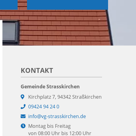
KONTAKT
Gemeinde Strasskirchen
Adresse:
Kirchplatz 7, 94342 Straßkirchen
Telefon:
09424 94 24 0
E-
info@vg-strasskirchen.de
Mail:
Öffnungszeiten:
Montag bis Freitag
von 08:00 Uhr bis 12:00 Uhr