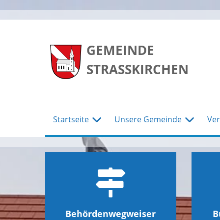
zum
zum
zum
Hauptmenu
Seiteninhalt
Footer
GEMEINDE
STRASSKIRCHEN
Startseite
Unsere Gemeinde
Ver
Behördenwegweiser
B