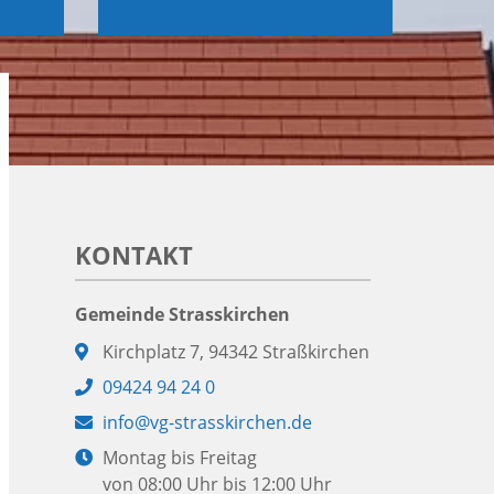
KONTAKT
Gemeinde Strasskirchen
Adresse:
Kirchplatz 7, 94342 Straßkirchen
Telefon:
09424 94 24 0
E-
info@vg-strasskirchen.de
Mail:
Öffnungszeiten:
Montag bis Freitag
von 08:00 Uhr bis 12:00 Uhr