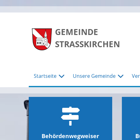
zum
zum
zum
Hauptmenu
Seiteninhalt
Footer
GEMEINDE
STRASSKIRCHEN
Startseite
Unsere Gemeinde
Ver
Behördenwegweiser
B