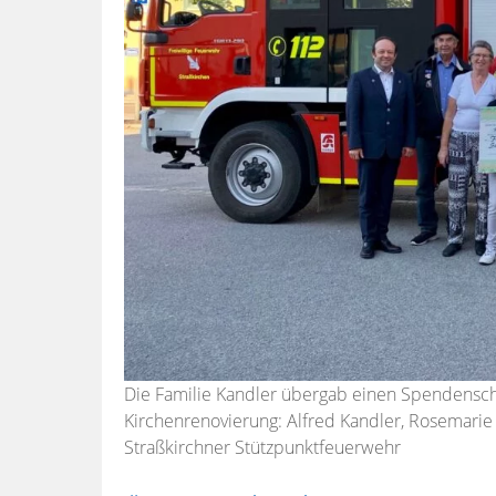
Die Familie Kandler übergab einen Spendensche
Kirchenrenovierung: Alfred Kandler, Rosemarie
Straßkirchner Stützpunktfeuerwehr