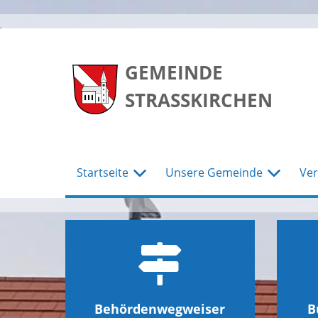
zum
zum
zum
Hauptmenu
Seiteninhalt
Footer
GEMEINDE
STRASSKIRCHEN
Startseite
Unsere Gemeinde
Ver
Behördenwegweiser
B