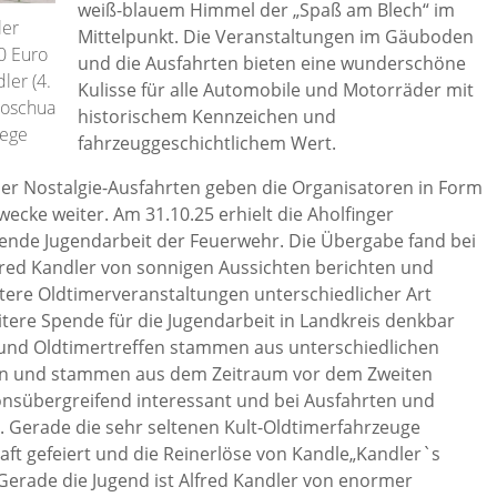
weiß-blauem Himmel der „Spaß am Blech“ im
ler
Mittelpunkt. Die Veranstaltungen im Gäuboden
0 Euro
und die Ausfahrten bieten eine wunderschöne
ler (4.
Kulisse für alle Automobile und Motorräder mit
 Joschua
historischem Kennzeichen und
iege
fahrzeuggeschichtlichem Wert.
der Nostalgie-Ausfahrten geben die Organisatoren in Form
cke weiter. Am 31.10.25 erhielt die Aholfinger
ende Jugendarbeit der Feuerwehr. Die Übergabe fand bei
lfred Kandler von sonnigen Aussichten berichten und
itere Oldtimerveranstaltungen unterschiedlicher Art
tere Spende für die Jugendarbeit in Landkreis denkbar
 und Oldtimertreffen stammen aus unterschiedlichen
en und stammen aus dem Zeitraum vor dem Zweiten
onsübergreifend interessant und bei Ausfahrten und
ks. Gerade die sehr seltenen Kult-Oldtimerfahrzeuge
ft gefeiert und die Reinerlöse von Kandle„Kandler`s
 Gerade die Jugend ist Alfred Kandler von enormer