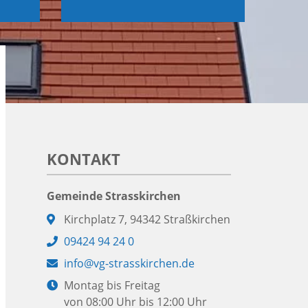
KONTAKT
Gemeinde Strasskirchen
Adresse:
Kirchplatz 7, 94342 Straßkirchen
Telefon:
09424 94 24 0
E-
info@vg-strasskirchen.de
Mail:
Öffnungszeiten:
Montag bis Freitag
von 08:00 Uhr bis 12:00 Uhr