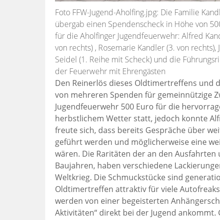
Foto FFW-Jugend-Aholfing.jpg: Die Familie Kand
übergab einen Spendenscheck in Höhe von 50
für die Aholfinger Jugendfeuerwehr: Alfred Kand
von rechts) , Rosemarie Kandler (3. von rechts),
Seidel (1. Reihe mit Scheck) und die Führungsr
der Feuerwehr mit Ehrengästen
Den Reinerlös dieses Oldtimertreffens und 
von mehreren Spenden für gemeinnützige Zwe
Jugendfeuerwehr 500 Euro für die hervorrag
herbstlichem Wetter statt, jedoch konnte A
freute sich, dass bereits Gespräche über we
geführt werden und möglicherweise eine wei
wären. Die Raritäten der an den Ausfahrten
Baujahren, haben verschiedene Lackierung
Weltkrieg. Die Schmuckstücke sind generati
Oldtimertreffen attraktiv für viele Autofrea
werden von einer begeisterten Anhängerscha
Aktivitäten“ direkt bei der Jugend ankommt.