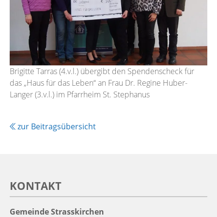
Brigitte Tarras (4.v.l.) übergibt den Spendenscheck für
das „Haus für das Leben“ an Frau Dr. Regine Huber-
Langer (3.v.l.) im Pfarrheim St. Stephanus
zur Beitragsübersicht
KONTAKT
Gemeinde Strasskirchen