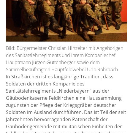
Bild: Bürgermeister Christian Hirtreiter mit Angehörigen
des Sanitätslehrregiments und ihrem Kompaniechef
Hauptmann Jürgen Guttenberger sowie dem
Sammelbeauftragten Hauptfeldwebel Udo Rohrbach.
In Straßkirchen ist es langjährige Tradition, dass
Soldaten der dritten Kompanie des
Sanitätslehrregiments „Niederbayern“ aus der
Gäubodenkaserne Feldkirchen eine Haussammlung
zugunsten der Pflege der Kriegsgräber deutscher
Soldaten im Ausland durchführen. Das ist Teil der seit
Jahrzehnten hervorragenden Patenschaft der
Gäubodengemeinde mit militärischen Einheiten der