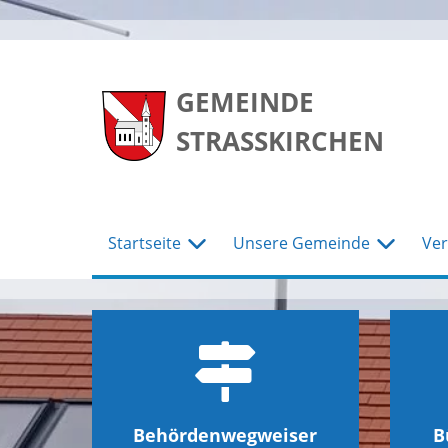
zum
zum
zum
Hauptmenu
Seiteninhalt
Footer
GEMEINDE
STRASSKIRCHEN
Startseite
Unsere Gemeinde
Ver
Behördenwegweiser
B