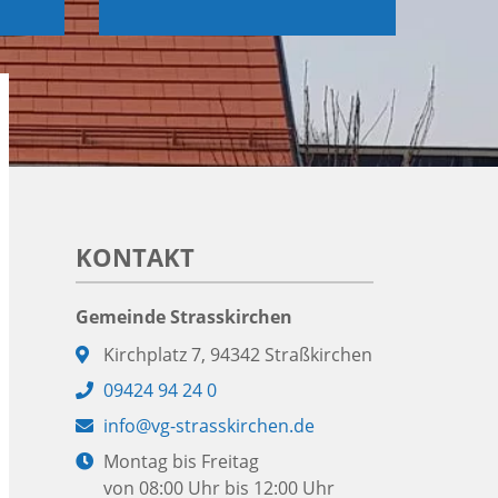
KONTAKT
Gemeinde Strasskirchen
Adresse:
Kirchplatz 7, 94342 Straßkirchen
Telefon:
09424 94 24 0
E-
info@vg-strasskirchen.de
Mail:
Öffnungszeiten:
Montag bis Freitag
von 08:00 Uhr bis 12:00 Uhr