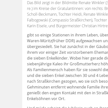
Das Bild zeigt in der Bildmitte Renate Winkler (3
re.) im Kreise der Gratulantinnen: von rechts: B
Scholl-Beckmann, Tochter Heidi, Renate Winkler
Falbogowski (Compassio Straßkirchen), Tochter 
Karin Eisele, und Bürgermeister Christian Hirtre
gibt so einige Stationen in ihrem Leben, über 
Waren-Müritz(früher DDR) aufgewachsen und
übergesiedelt. Sie hat zunächst in der Gäubo
ihrem vor einiger Zeit vorstorbenem Ehemann g
die sieben Enkelkinder. Wobei hier gerade di
siebenjährige Kaleo ihr Großmutterherz höh
Als Familienmensch haben für sie sowohl di
und die sieben Enkel zwischen 30 und 4 Leben
nach Straßkirchen gezogen, wo sie sich beso
Gehminuten entfernt wohnende Familie ihrer
genießt den engen Kontakt mit den in Stra
Enkelsöhnen vor Ort.