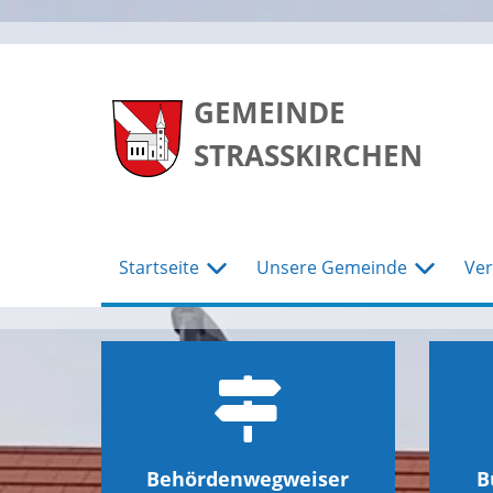
zum
zum
zum
Hauptmenu
Seiteninhalt
Footer
GEMEINDE
STRASSKIRCHEN
Startseite
Unsere Gemeinde
Ver
Behördenwegweiser
B