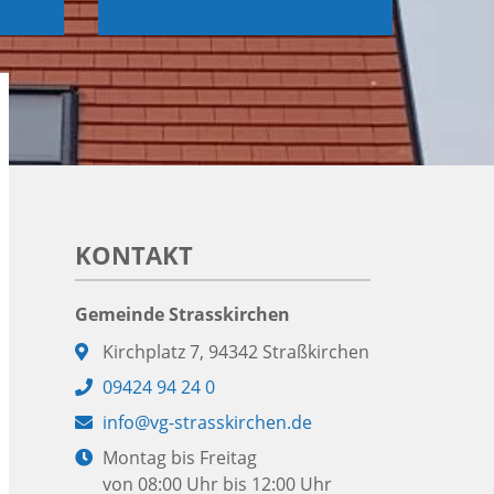
KONTAKT
Gemeinde Strasskirchen
Adresse:
Kirchplatz 7, 94342 Straßkirchen
Telefon:
09424 94 24 0
E-
info@vg-strasskirchen.de
Mail:
Öffnungszeiten:
Montag bis Freitag
von 08:00 Uhr bis 12:00 Uhr