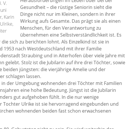
Herausforderungen im Leben oder bei der
. V.
Gesundheit – die rüstige Seniorin sieht die
runi
Dinge nicht nur im Kleinen, sondern in ihrer
, Karin
Wirkung aufs Gesamte. Das prägt sie als einen
Ulrike,
Menschen, für den Verantwortung zu
iter
übernehmen eine Selbstverständlichkeit ist. Es
die sich zu berichten lohnt. Als Einzelkind ist sie in
 1953 nach Westdeutschland mit ihrer Familie
denstadt Straubing und in Aiterhofen über viele Jahre mit
elebt. Stolz ist die Jubilarin auf ihre drei Töchter, sowie
e beiden jüngsten: die vierjährige Amelie und der
er schlagen lassen.
e in der Umgebung wohnenden drei Töchter mit Familien
sjahren eine hohe Bedeutung. Jüngst ist die Jubilarin
nders gut aufgehoben fühlt. In die nur wenige
 Tochter Ulrike ist sie hervorragend eingebunden und
ßkirchen wohnenden beiden fast schon erwachsenen