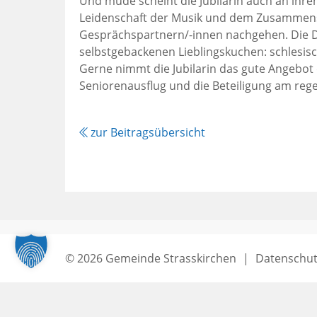
Und müde scheint die Jubilarin auch an ihrem
Leidenschaft der Musik und dem Zusammens
Gesprächspartnern/-innen nachgehen. Die D
selbstgebackenen Lieblingskuchen: schlesi
Gerne nimmt die Jubilarin das gute Angebot 
Seniorenausflug und die Beteiligung am reg
zur Beitragsübersicht
© 2026 Gemeinde Strasskirchen
|
Datenschut
Seitenende