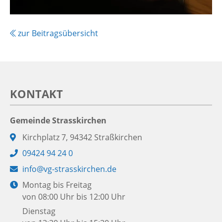
zur Beitragsübersicht
KONTAKT
Gemeinde Strasskirchen
Adresse:
Kirchplatz 7, 94342 Straßkirchen
Telefon:
09424 94 24 0
E-
info@vg-strasskirchen.de
Mail:
Öffnungszeiten:
Montag bis Freitag
von 08:00 Uhr bis 12:00 Uhr
Dienstag