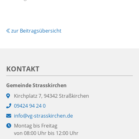
zur Beitragsübersicht
KONTAKT
Gemeinde Strasskirchen
Adresse:
Kirchplatz 7, 94342 Straßkirchen
Telefon:
09424 94 24 0
E-
info@vg-strasskirchen.de
Mail:
Öffnungszeiten:
Montag bis Freitag
von 08:00 Uhr bis 12:00 Uhr