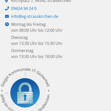
Adresse:
Kirchplatz 7, 94342 Straßkirchen
Telefon:
09424 94 24 0
E-
info@vg-strasskirchen.de
Mail:
Öffnungszeiten:
Montag bis Freitag
von 08:00 Uhr bis 12:00 Uhr
Dienstag
von 13:30 Uhr bis 15:30 Uhr
Donnerstag
von 13:30 Uhr bis 18:00 Uhr