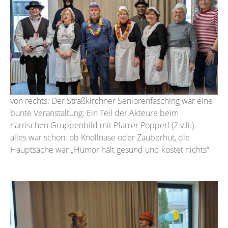
von rechts: Der Straßkirchner Seniorenfasching war eine
bunte Veranstaltung: Ein Teil der Akteure beim
närrischen Gruppenbild mit Pfarrer Pöpperl (2.v.li.) –
alles war schön: ob Knollnase oder Zauberhut, die
Hauptsache war „Humor hält gesund und kostet nichts“