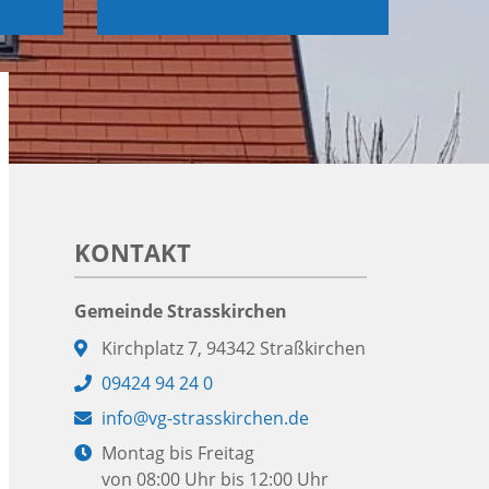
KONTAKT
Gemeinde Strasskirchen
Adresse:
Kirchplatz 7, 94342 Straßkirchen
Telefon:
09424 94 24 0
E-
info@vg-strasskirchen.de
Mail:
Öffnungszeiten:
Montag bis Freitag
von 08:00 Uhr bis 12:00 Uhr