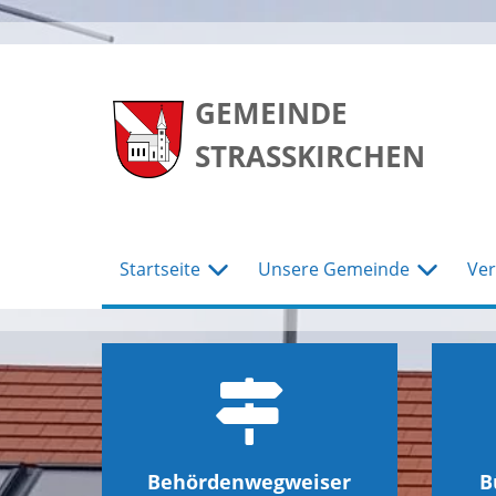
zum
zum
zum
Hauptmenu
Seiteninhalt
Footer
GEMEINDE
STRASSKIRCHEN
Startseite
Unsere Gemeinde
Ver
Behördenwegweiser
B