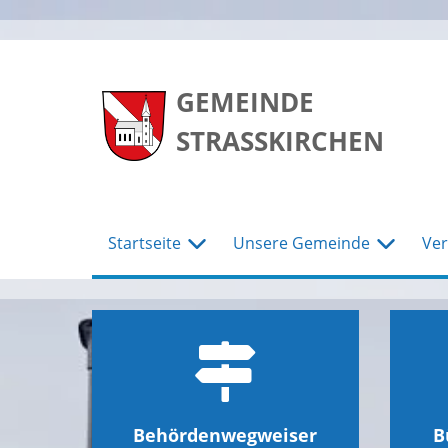
zum
zum
zum
Hauptmenu
Seiteninhalt
Footer
GEMEINDE
STRASSKIRCHEN
Startseite
Unsere Gemeinde
Ver
Behördenwegweiser
B