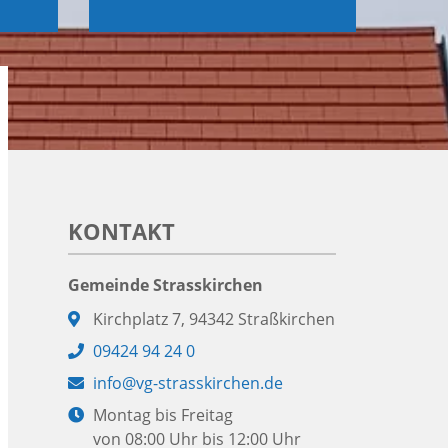
KONTAKT
Gemeinde Strasskirchen
Adresse:
Kirchplatz 7, 94342 Straßkirchen
Telefon:
09424 94 24 0
E-
info@vg-strasskirchen.de
Mail:
Öffnungszeiten:
Montag bis Freitag
von 08:00 Uhr bis 12:00 Uhr