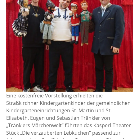
Eine kostenfreie Vorstellung erhielten die
Straßkirchner Kindergartenkinder der gemeindlichen
Kindergarteneinrichtungen St. Martin und St.
Elisabeth. Eugen und Sebastian Tränkler von
„Tränklers Märchenwelt“ führten das Kasperl-Theater-
Stück „Die verzauberten Lebkuchen“ passend zur