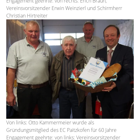
Engagement geehrte: von rechts: Erich Braun,
Vereinsvorsitzender Erwin Weinzierl und Schirmherr
Christian Hirtreiter
Von links: Otto Kammermeier wurde als
Gründungsmitglied des EC Paitzkofen für 60 Jahre
Engagement geehrte: von links: Vereinsvorsitzender