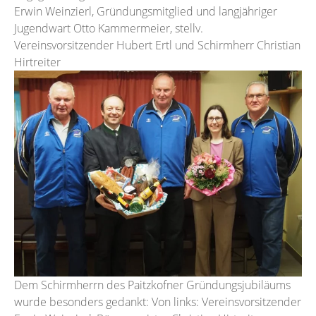
Erwin Weinzierl, Gründungsmitglied und langjähriger
Jugendwart Otto Kammermeier, stellv.
Vereinsvorsitzender Hubert Ertl und Schirmherr Christian
Hirtreiter
Dem Schirmherrn des Paitzkofner Gründungsjubiläums
wurde besonders gedankt: Von links: Vereinsvorsitzender