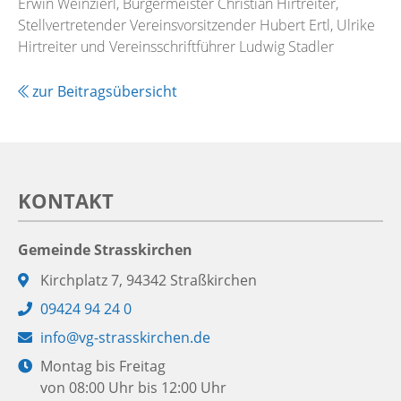
Erwin Weinzierl, Bürgermeister Christian Hirtreiter,
Stellvertretender Vereinsvorsitzender Hubert Ertl, Ulrike
Hirtreiter und Vereinsschriftführer Ludwig Stadler
zur Beitragsübersicht
KONTAKT
Gemeinde Strasskirchen
Adresse:
Kirchplatz 7, 94342 Straßkirchen
Telefon:
09424 94 24 0
E-
info@vg-strasskirchen.de
Mail:
Öffnungszeiten:
Montag bis Freitag
von 08:00 Uhr bis 12:00 Uhr