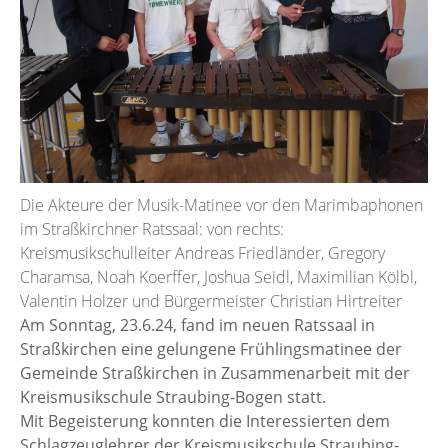
Die Akteure der Musik-Matinee vor den Marimbaphonen
im Straßkirchner Ratssaal: von rechts:
Kreismusikschulleiter Andreas Friedländer, Gregory
Charamsa, Noah Koerffer, Joshua Seidl, Maximilian Kölbl,
Valentin Holzer und Bürgermeister Christian Hirtreiter
Am Sonntag, 23.6.24, fand im neuen Ratssaal in
Straßkirchen eine gelungene Frühlingsmatinee der
Gemeinde Straßkirchen in Zusammenarbeit mit der
Kreismusikschule Straubing-Bogen statt.
Mit Begeisterung konnten die Interessierten dem
Schlagzeuglehrer der Kreismusikschule Straubing-