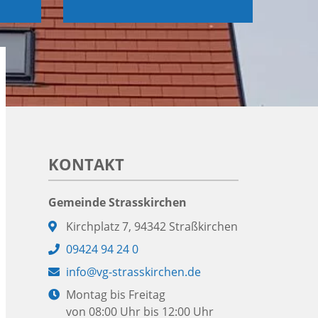
KONTAKT
Gemeinde Strasskirchen
Adresse:
Kirchplatz 7, 94342 Straßkirchen
Telefon:
09424 94 24 0
E-
info@vg-strasskirchen.de
Mail:
Öffnungszeiten:
Montag bis Freitag
von 08:00 Uhr bis 12:00 Uhr