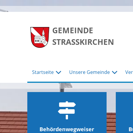
zum
zum
zum
Hauptmenu
Seiteninhalt
Footer
GEMEINDE
STRASSKIRCHEN
Startseite
Unsere Gemeinde
Ver
Behördenwegweiser
B