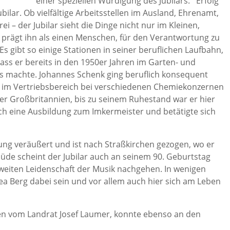
einer speziellen Würdigung des Jubilars. Erfolg
bilar. Ob vielfältige Arbeitsstellen im Ausland, Ehrenamt,
i – der Jubilar sieht die Dinge nicht nur im Kleinen,
 prägt ihn als einen Menschen, für den Verantwortung zu
Es gibt so einige Stationen in seiner beruflichen Laufbahn,
 dass er bereits in den 1950er Jahren im Garten- und
s machte. Johannes Schenk ging beruflich konsequent
er im Vertriebsbereich bei verschiedenen Chemiekonzernen
der Großbritannien, bis zu seinem Ruhestand war er hier
ch eine Ausbildung zum Imkermeister und betätigte sich
ung veräußert und ist nach Straßkirchen gezogen, wo er
üde scheint der Jubilar auch an seinem 90. Geburtstag
 zweiten Leidenschaft der Musik nachgehen. In wenigen
a Berg dabei sein und vor allem auch hier sich am Leben
en vom Landrat Josef Laumer, konnte ebenso an den