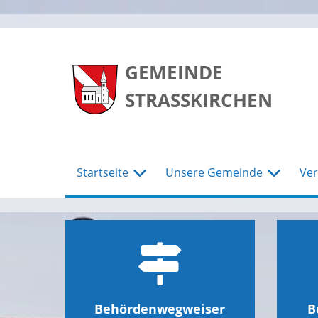
zum
zum
zum
Hauptmenu
Seiteninhalt
Footer
GEMEINDE
STRASSKIRCHEN
Startseite
Unsere Gemeinde
Ver
Behördenwegweiser
B