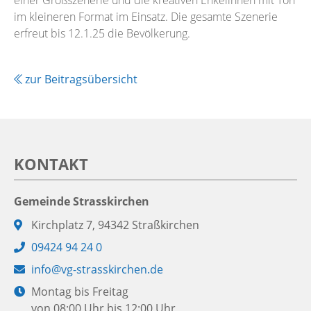
im kleineren Format im Einsatz. Die gesamte Szenerie
erfreut bis 12.1.25 die Bevölkerung.
zur Beitragsübersicht
KONTAKT
Gemeinde Strasskirchen
Adresse:
Kirchplatz 7, 94342 Straßkirchen
Telefon:
09424 94 24 0
E-
info@vg-strasskirchen.de
Mail:
Öffnungszeiten:
Montag bis Freitag
von 08:00 Uhr bis 12:00 Uhr