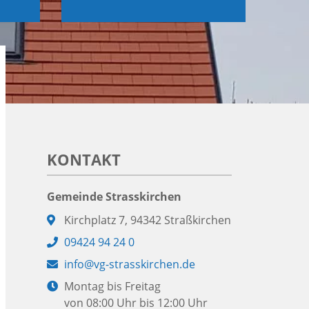
KONTAKT
Gemeinde Strasskirchen
Adresse:
Kirchplatz 7, 94342 Straßkirchen
Telefon:
09424 94 24 0
E-
info@vg-strasskirchen.de
Mail:
Öffnungszeiten:
Montag bis Freitag
von 08:00 Uhr bis 12:00 Uhr