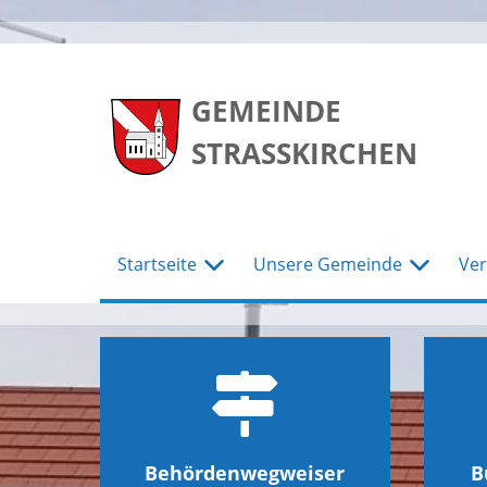
zum
zum
zum
Hauptmenu
Seiteninhalt
Footer
GEMEINDE
STRASSKIRCHEN
Startseite
Unsere Gemeinde
Ver
Behördenwegweiser
B