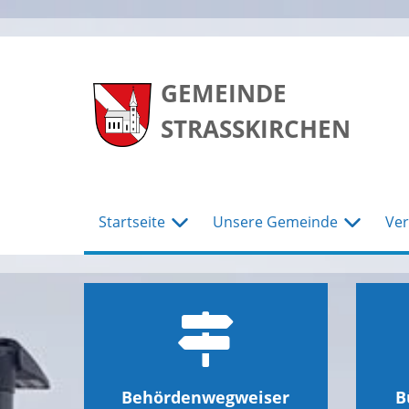
zum
zum
zum
Hauptmenu
Seiteninhalt
Footer
GEMEINDE
STRASSKIRCHEN
Startseite
Unsere Gemeinde
Ver
Behördenwegweiser
B