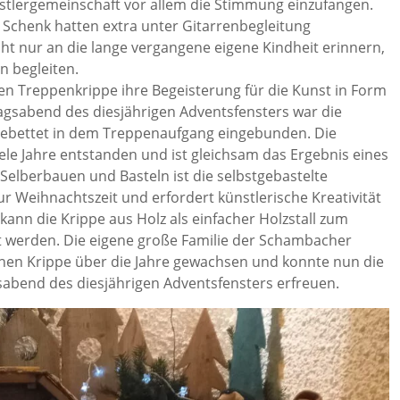
nstlergemeinschaft vor allem die Stimmung einzufangen.
 Schenk hatten extra unter Gitarrenbegleitung
cht nur an die lange vergangene eigene Kindheit erinnern,
n begleiten.
hen Treppenkrippe ihre Begeisterung für die Kunst in Form
sabend des diesjährigen Adventsfensters war die
ngebettet in dem Treppenaufgang eingebunden. Die
iele Jahre entstanden und ist gleichsam das Ergebnis eines
elberbauen und Basteln ist die selbstgebastelte
r Weihnachtszeit und erfordert künstlerische Kreativität
nn die Krippe aus Holz als einfacher Holzstall zum
det werden. Die eigene große Familie der Schambacher
ischen Krippe über die Jahre gewachsen und konnte nun die
abend des diesjährigen Adventsfensters erfreuen.