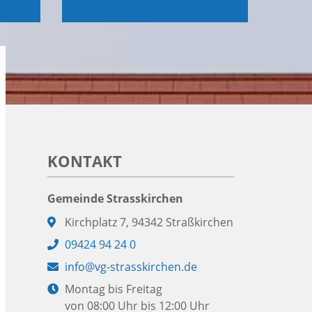
KONTAKT
Gemeinde Strasskirchen
Adresse:
Kirchplatz 7, 94342 Straßkirchen
Telefon:
09424 94 24 0
E-
info@vg-strasskirchen.de
Mail:
Öffnungszeiten:
Montag bis Freitag
von 08:00 Uhr bis 12:00 Uhr