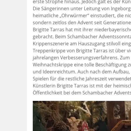
erste Strophe hinaus. Jedoch galt es der Kü
Die Sängerinnen unter Leitung von Ingeborg
heimatliche „Ohrwürmer“ einstudiert, die ni
sondern zeitlos den Advent seit Generatione
Brigitte Tarras hat mit ihrer niederbayerisc
gebracht. Beim Schambacher Adventssonntag
Krippenszenerie am Hauszugang stilvoll ei
Treppenkrippe von Brigitte Tarras ist über v
jahrelangen Verbesserungsverfahrens. Zum S
Weihnachtskrippe eine tolle Beschäftigung zu
und Ideenreichtum. Auch nach dem Aufbau, ka
Spielen für die restliche Jahreszeit verwen
Künstlerin Brigitte Tarras ist mit der heim
Öffentlichkeit bei dem Schambacher Advents