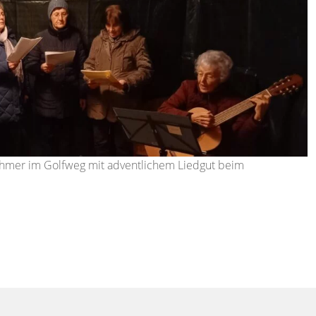
nehmer im Golfweg mit adventlichem Liedgut beim