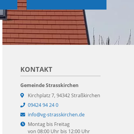
KONTAKT
Gemeinde Strasskirchen
Adresse:
Kirchplatz 7, 94342 Straßkirchen
Telefon:
09424 94 24 0
E-
info@vg-strasskirchen.de
Mail:
Öffnungszeiten:
Montag bis Freitag
von 08:00 Uhr bis 12:00 Uhr