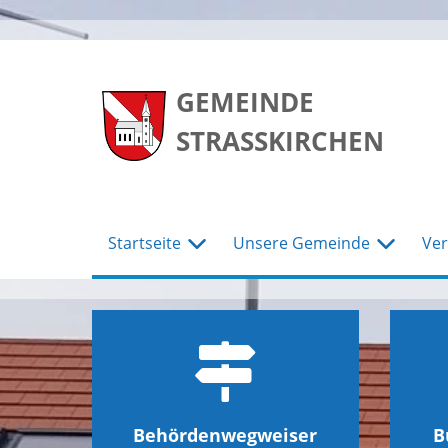
zum
zum
zum
Hauptmenu
Seiteninhalt
Footer
GEMEINDE
STRASSKIRCHEN
Startseite
Unsere Gemeinde
Ver
Behördenwegweiser
B