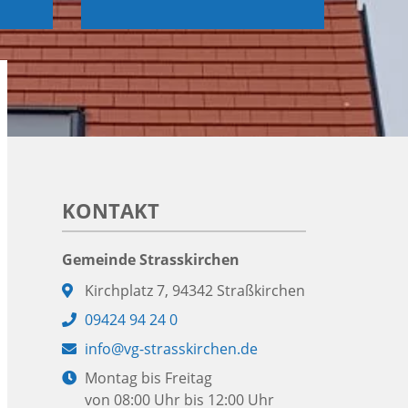
KONTAKT
Gemeinde Strasskirchen
Adresse:
Kirchplatz 7, 94342 Straßkirchen
Telefon:
09424 94 24 0
E-
info@vg-strasskirchen.de
Mail:
Öffnungszeiten:
Montag bis Freitag
von 08:00 Uhr bis 12:00 Uhr