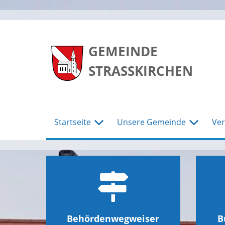
zum
zum
zum
Hauptmenu
Seiteninhalt
Footer
GEMEINDE
STRASSKIRCHEN
Startseite
Unsere Gemeinde
Ver
Behördenwegweiser
B