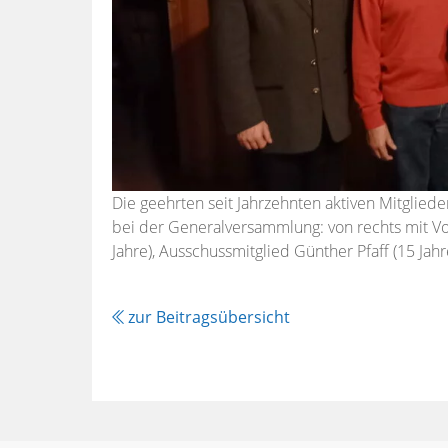
Die geehrten seit Jahrzehnten aktiven Mitglie
bei der Generalversammlung: von rechts mit V
Jahre), Ausschussmitglied Günther Pfaff (15 Jahr
zur Beitragsübersicht