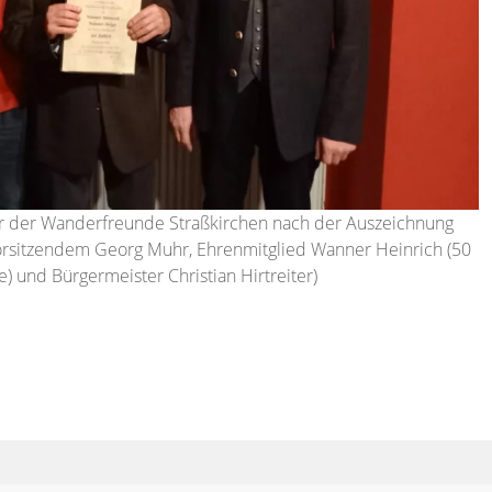
der der Wanderfreunde Straßkirchen nach der Auszeichnung
orsitzendem Georg Muhr, Ehrenmitglied Wanner Heinrich (50
e) und Bürgermeister Christian Hirtreiter)