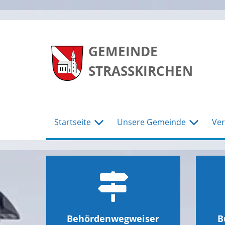
zum
zum
zum
Hauptmenu
Seiteninhalt
Footer
GEMEINDE
STRASSKIRCHEN
Startseite
Unsere Gemeinde
Ver
Behördenwegweiser
B