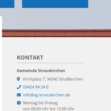
KONTAKT
Gemeinde Strasskirchen
Adresse:
Kirchplatz 7, 94342 Straßkirchen
Telefon:
09424 94 24 0
E-
info@vg-strasskirchen.de
Mail:
Öffnungszeiten:
Montag bis Freitag
von 08:00 Uhr bis 12:00 Uhr