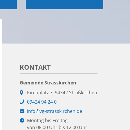
KONTAKT
Gemeinde Strasskirchen
Adresse:
Kirchplatz 7, 94342 Straßkirchen
Telefon:
09424 94 24 0
E-
info@vg-strasskirchen.de
Mail:
Öffnungszeiten:
Montag bis Freitag
von 08:00 Uhr bis 12:00 Uhr