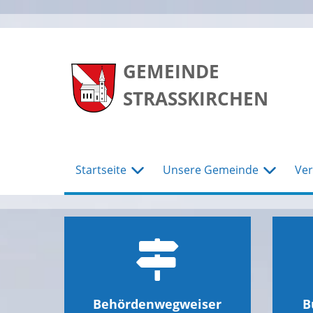
zum
zum
zum
Hauptmenu
Seiteninhalt
Footer
GEMEINDE
STRASSKIRCHEN
Startseite
Unsere Gemeinde
Ver
Behördenwegweiser
B