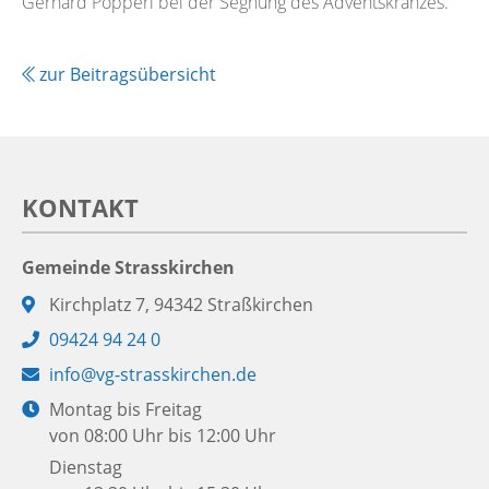
Gerhard Pöpperl bei der Segnung des Adventskranzes.
zur Beitragsübersicht
KONTAKT
Gemeinde Strasskirchen
Adresse:
Kirchplatz 7, 94342 Straßkirchen
Telefon:
09424 94 24 0
E-
info@vg-strasskirchen.de
Mail:
Öffnungszeiten:
Montag bis Freitag
von 08:00 Uhr bis 12:00 Uhr
Dienstag